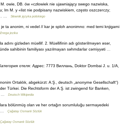
M. owie, DB. ów «człowiek nie ujawniający swego nazwiska,
u; lm M. y «list nie podpisany nazwiskiem, często oszczerczy;
iwy… …
Słownik języka polskiego
 je ta anonim, ni vedel // kar je sploh anonimno: med temi knjigami
ižnega jezika
adını gizlədən müəllif. 2. Müəllifinin adı göstərilməyən əsər,
stündə sahibinin familiyası yazılmayan səhmdarlar cəmiyyəti …
тегория отеля: Адрес: 7773 Виллань, Doktor Dombai J. u. 1/A,
nonim Ortaklık, abgekürzt: A.Ş., deutsch „anonyme Gesellschaft“)
n der Türkei. Die Rechtsform der A.Ş. ist zwingend für Banken,
d… …
Deutsch Wikipedia
aylara bölünmüş olan ve her ortağın sorumluluğu sermayedeki
ket …
Çağatay Osmanlı Sözlük
Çağatay Osmanlı Sözlük