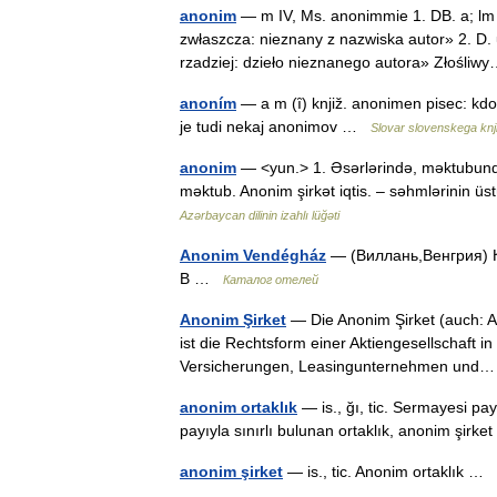
anonim
— m IV, Ms. anonimmie 1. DB. a; lm 
zwłaszcza: nieznany z nazwiska autor» 2. D. 
rzadziej: dzieło nieznanego autora» Złośl
anoním
— a m (ȋ) knjiž. anonimen pisec: kdo
je tudi nekaj anonimov …
Slovar slovenskega knj
anonim
— <yun.> 1. Əsərlərində, məktubunda 
məktub. Anonim şirkət iqtis. – səhmlərinin ü
Azərbaycan dilinin izahlı lüğəti
Anonim Vendégház
— (Виллань,Венгрия) Ка
В …
Каталог отелей
Anonim Şirket
— Die Anonim Şirket (auch: A
ist die Rechtsform einer Aktiengesellschaft i
Versicherungen, Leasingunternehmen un
anonim ortaklık
— is., ğı, tic. Sermayesi p
payıyla sınırlı bulunan ortaklık, anonim şir
anonim şirket
— is., tic. Anonim ortaklık …