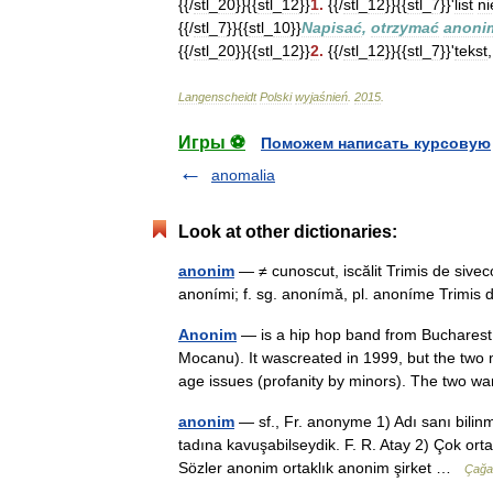
{{/
stl
_
20
}}{{
stl
_
12
}}
1
.
{{/
stl
_
12
}}{{
stl
_
7
}}'
list
ni
{{/
stl
_
7
}}{{
stl
_
10
}}
Napisać
,
otrzymać
anoni
{{/
stl
_
20
}}{{
stl
_
12
}}
2
.
{{/
stl
_
12
}}{{
stl
_
7
}}'
tekst
Langenscheidt
Polski
wyjaśnień
.
2015
.
Игры ⚽
Поможем написать курсовую
anomalia
Look at other dictionaries:
anonim
— ≠ cunoscut, iscălit Trimis de sivec
anoními; f. sg. anonímă, pl. anoníme Trimis
Anonim
— is a hip hop band from Buchares
Mocanu). It wascreated in 1999, but the two
age issues (profanity by minors). The tw
anonim
— sf., Fr. anonyme 1) Adı sanı bilin
tadına kavuşabilseydik. F. R. Atay 2) Çok orta
Sözler anonim ortaklık anonim şirket …
Çağa