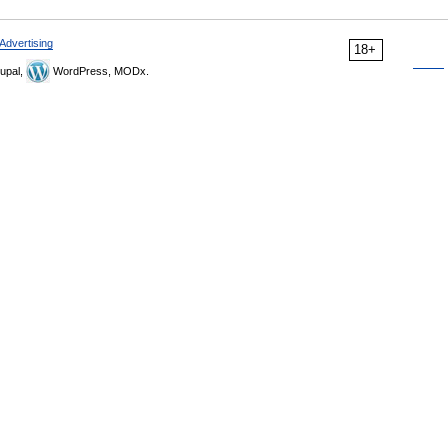
Advertising
18+
upal,
WordPress, MODx.