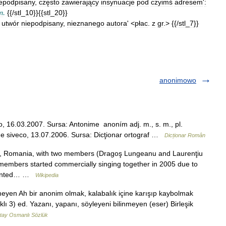
epodpisany
,
często
zawierający
insynuacje
pod
czyimś
adresem
'
:
m
.
{{/
stl
_
10
}}{{
stl
_
20
}}
,
utwór
niepodpisany
,
nieznanego
autora
' <
płac
.
z
gr
.> {{/
stl
_
7
}}
anonimowo
o, 16.03.2007. Sursa: Antonime anoním adj. m., s. m., pl.
 de siveco, 13.07.2006. Sursa: Dicţionar ortograf …
Dicționar Român
t, Romania, with two members (Dragoş Lungeanu and Laurenţiu
 members started commercially singing together in 2005 due to
o wanted… …
Wikipedia
meyen Ah bir anonim olmak, kalabalık içine karışıp kaybolmak
klı 3) ed. Yazanı, yapanı, söyleyeni bilinmeyen (eser) Birleşik
tay Osmanlı Sözlük